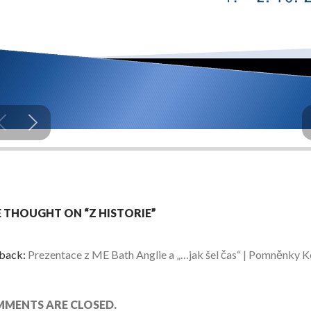
 THOUGHT ON “Z HISTORIE”
back:
Prezentace z ME Bath Anglie a „…jak šel čas“ | Pomněnky
MENTS ARE CLOSED.