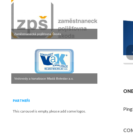
Zaměstnanecká pojišťovna Škoda
Vodovody a kanalizace Mladá Boleslav a.s.
ONE
PARTNEŘI
Ping
This carousel is empty, please add some logos.
COM