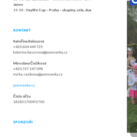
Janov
19. 09.:
Oxylife Cup – Praha – skupiny, sóla, dua
KONTAKT
Kateřina Bašusová
+420 604 449 725
katerina.basusova@pomnenky.cz
Miroslava Čežíková
+420 737 147 098
mirka.cezikova@pomnenky.cz
pomnenky.cz
Číslo účtu
1818317009/2700
SPONZOŘI