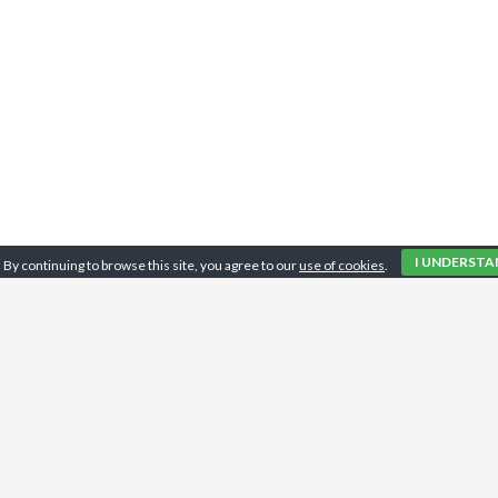
I UNDERSTA
By continuing to browse this site, you agree to our
use of cookies
.