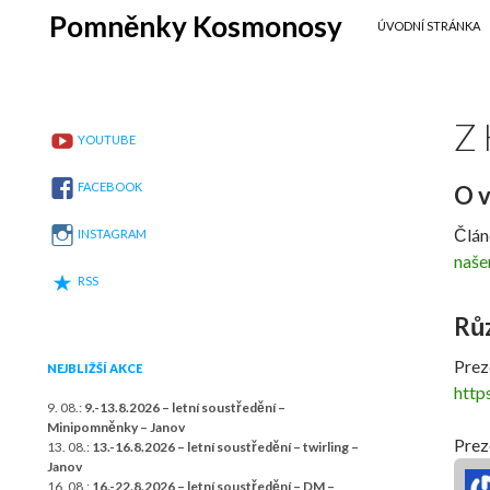
SKIP TO CONTENT
Search
Pomněnky Kosmonosy
ÚVODNÍ STRÁNKA
Z
YOUTUBE
FACEBOOK
O v
Člán
INSTAGRAM
naš
RSS
Rů
Prez
NEJBLIŽŠÍ AKCE
http
9. 08.:
9.-13.8.2026 – letní soustředění –
Minipomněnky – Janov
Prez
13. 08.:
13.-16.8.2026 – letní soustředění – twirling –
Janov
16. 08.:
16.-22.8.2026 – letní soustředění – DM –