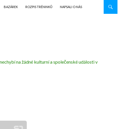
BAZÁREK
ROZPIS TRÉNINKŮ
NAPSALI O NÁS
chybí na žádné kulturní a společenské události v