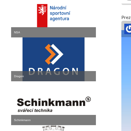
Prez
NSA
Dragon
Schinkmann