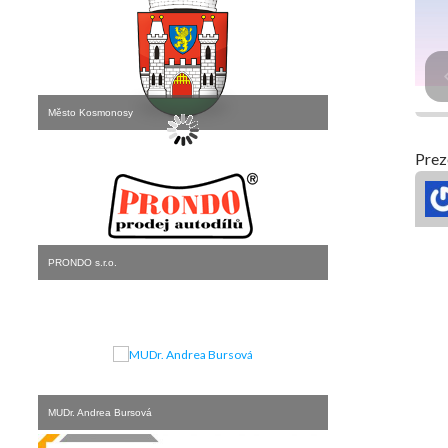
Město Kosmonosy
Prez
PRONDO s.r.o.
MUDr. Andrea Bursová