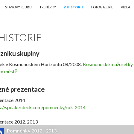
STANOVY KLUBU
TRENÉRKY
Z HISTORIE
FOTOGALERIE
VIDEA
 HISTORIE
zniku skupiny
ek v Kosmonoském Horizontu 08/2008:
Kosmonoské mažoretky ne
em městě
zné prezentace
entace 2014
s://speakerdeck.com/pomnenky/rok-2014
entace 2012, 2013