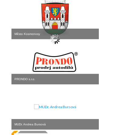
Město Kosmonosy
PRONDO s.r.o.
MUDr. Andrea Bursová