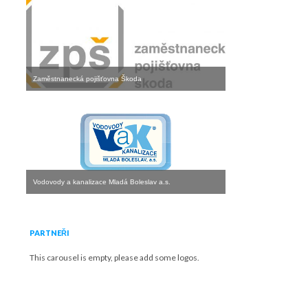
Zaměstnanecká pojišťovna Škoda
Vodovody a kanalizace Mladá Boleslav a.s.
PARTNEŘI
This carousel is empty, please add some logos.