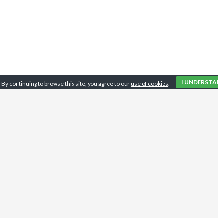
I UNDERSTA
By continuing to browse this site, you agree to our
use of cookies
.