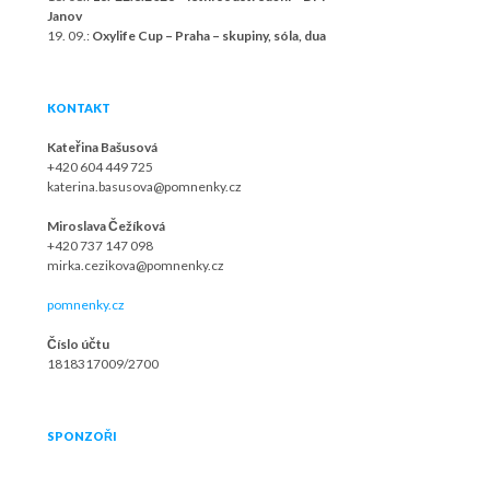
Janov
19. 09.:
Oxylife Cup – Praha – skupiny, sóla, dua
KONTAKT
Kateřina Bašusová
+420 604 449 725
katerina.basusova@pomnenky.cz
Miroslava Čežíková
+420 737 147 098
mirka.cezikova@pomnenky.cz
pomnenky.cz
Číslo účtu
1818317009/2700
SPONZOŘI