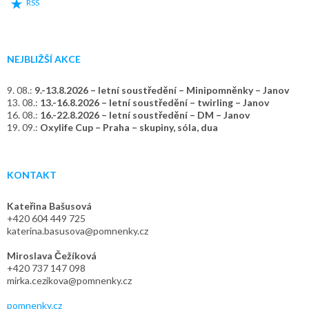
RSS
NEJBLIŽŠÍ AKCE
9. 08.:
9.-13.8.2026 – letní soustředění – Minipomněnky – Janov
13. 08.:
13.-16.8.2026 – letní soustředění – twirling – Janov
16. 08.:
16.-22.8.2026 – letní soustředění – DM – Janov
19. 09.:
Oxylife Cup – Praha – skupiny, sóla, dua
KONTAKT
Kateřina Bašusová
+420 604 449 725
katerina.basusova@pomnenky.cz
Miroslava Čežíková
+420 737 147 098
mirka.cezikova@pomnenky.cz
pomnenky.cz