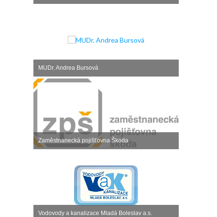
MUDr. Andrea Bursová
Zaměstnanecká pojišťovna Škoda
Vodovody a kanalizace Mladá Boleslav a.s.