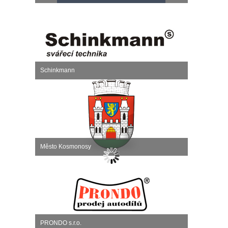
Schinkmann
Město Kosmonosy
PRONDO s.r.o.