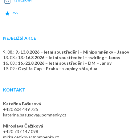
INSTAGRAM
RSS
NEJBLIŽŠÍ AKCE
9. 08.:
9.-13.8.2026 – letní soustředění – Minipomněnky – Janov
13. 08.:
13.-16.8.2026 – letní soustředění – twirling – Janov
16. 08.:
16.-22.8.2026 – letní soustředění – DM – Janov
19. 09.:
Oxylife Cup – Praha – skupiny, sóla, dua
KONTAKT
Kateřina Bašusová
+420 604 449 725
katerina.basusova@pomnenky.cz
Miroslava Čežíková
+420 737 147 098
mirka.cezikova@pomnenky.cz