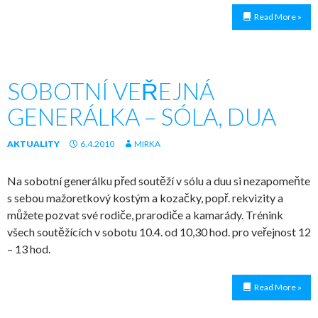
Read More »
SOBOTNÍ VEŘEJNÁ
GENERÁLKA – SÓLA, DUA
AKTUALITY
6.4.2010
MIRKA
Na sobotní generálku před soutěží v sólu a duu si nezapomeňte
s sebou mažoretkový kostým a kozačky, popř. rekvizity a
můžete pozvat své rodiče, prarodiče a kamarády. Trénink
všech soutěžících v sobotu 10.4. od 10,30 hod. pro veřejnost 12
– 13 hod.
Read More »