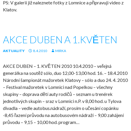
PS: V galerii již naleznete fotky z Lomnice a připravuji video z
Klatov.
AKCE DUBEN A 1.KVĚTEN
AKTUALITY
8.4.2010
MIRKA
AKCE DUBEN – 1. KVĚTEN 2010 10.4.2010 – veřejná
generálka na soutěž sólo, duo 12,00-13,00 hod. 16. – 18.4.2010
Národní šampionát mažoretek Klatovy – sólo a duo 24. 4. 2010
– Festival mažoretek v Lomnici nad Popelkou – všechny
skupiny – doprava dětí auty rodičů – seznam u trenérek
jednotlivých skupin – sraz v Lomnici n.P. v 8,00 hod. u Tylova
divadla – vedle autobus.nádraží, prosím o učesání copánku
-8,45 řazení průvodu na autobusovém nádraží – 9,00 zahájení
průvodu – 9,15 – 10,00 hod. program…