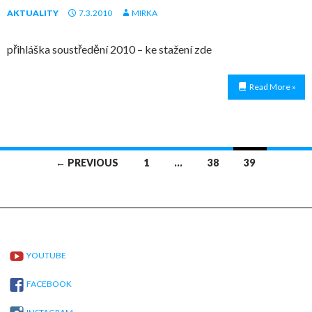
AKTUALITY
7.3.2010
MIRKA
přihláška soustředění 2010 – ke stažení zde
Read More »
Posts
← PREVIOUS
1
…
38
39
navigation
YOUTUBE
FACEBOOK