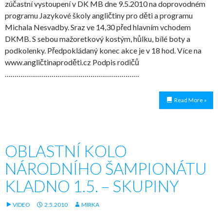
zúčastní vystoupení v DK MB dne 9.5.2010 na doprovodném
programu Jazykové školy angličtiny pro děti a programu
Michala Nesvadby. Sraz ve 14,30 před hlavním vchodem
DKMB. S sebou mažoretkový kostým, hůlku, bílé boty a
podkolenky. Předpokládaný konec akce je v 18 hod. Více na
www.angličtinaproděti.cz Podpis rodičů
……………………………………………………………
Read More »
OBLASTNÍ KOLO
NÁRODNÍHO ŠAMPIONÁTU
KLADNO 1.5. – SKUPINY
VIDEO
2.5.2010
MIRKA