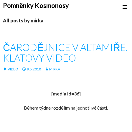
Pomněnky Kosmonosy
SKIP
TO
All posts by mirka
CONTENT
ČARODĚJNICE V ALTAMIŘE,
KLATOVY VIDEO
VIDEO
9.5.2010
MIRKA
[media id=36]
Během týdne
rozdělím na jednotlivé části.