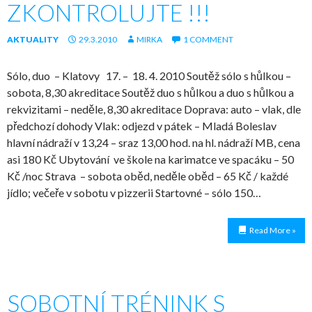
ZKONTROLUJTE !!!
AKTUALITY
29.3.2010
MIRKA
1 COMMENT
Sólo, duo – Klatovy 17. – 18. 4. 2010 Soutěž sólo s hůlkou –
sobota, 8,30 akreditace Soutěž duo s hůlkou a duo s hůlkou a
rekvizitami – neděle, 8,30 akreditace Doprava: auto – vlak, dle
předchozí dohody Vlak: odjezd v pátek – Mladá Boleslav
hlavní nádraží v 13,24 – sraz 13,00 hod. na hl. nádraží MB, cena
asi 180 Kč Ubytování ve škole na karimatce ve spacáku – 50
Kč /noc Strava – sobota oběd, neděle oběd – 65 Kč / každé
jídlo; večeře v sobotu v pizzerii Startovné – sólo 150…
Read More »
SOBOTNÍ TRÉNINK S