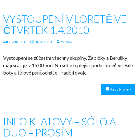
VYSTOUPENÍ V LORETĚ VE
ČTVRTEK 1.4.2010
AKTUALITY
30.3.2010
MIRKA
Vystoupení se zúčastní všechny skupiny. Žabičky a Berušky
mají sraz již v 15,00 hod. Na sebe teplejší spodní oblečení. Bílé
boty a tělové punčocháče – raději dvoje.
Read More »
INFO KLATOVY – SÓLO A
DUO – PROSÍM