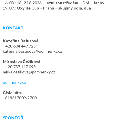
16. 08.:
16.-22.8.2026 – letní soustředění – DM – Janov
19. 09.:
Oxylife Cup – Praha – skupiny, sóla, dua
KONTAKT
Kateřina Bašusová
+420 604 449 725
katerina.basusova@pomnenky.cz
Miroslava Čežíková
+420 737 147 098
mirka.cezikova@pomnenky.cz
pomnenky.cz
Číslo účtu
1818317009/2700
SPONZOŘI