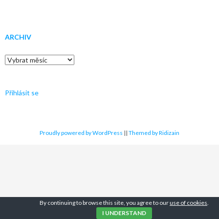
ARCHIV
Archiv
Přihlásit se
Proudly powered by WordPress
||
Themed by Ridizain
By continuing to browse this site, you agree to our
use of cookies
.
I UNDERSTAND