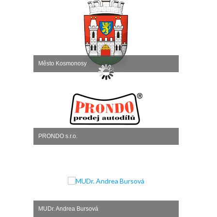
Město Kosmonosy
PRONDO s.r.o.
MUDr. Andrea Bursová