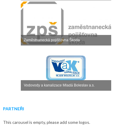
Zaměstnanecká pojišťovna Škoda
Vodovody a kanalizace Mladá Boleslav a.s.
PARTNEŘI
This carousel is empty, please add some logos.